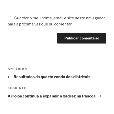
Guardar o meu nome, email e site neste navegador
para a próxima vez que eu comentar.
Navegação
Conteúdo
ANTERIOR
de
anterior
Resultados da quarta ronda dos distritais
artigos
Conteúdo
SEGUINTE
seguinte
Arroios continua a expandir o xadrez na Páscoa