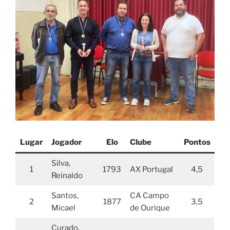
Lugar
Jogador
Elo
Clube
Pontos
Silva,
1
1793
AX Portugal
4,5
Reinaldo
Santos,
CA Campo
2
1877
3,5
Micael
de Ourique
Curado,