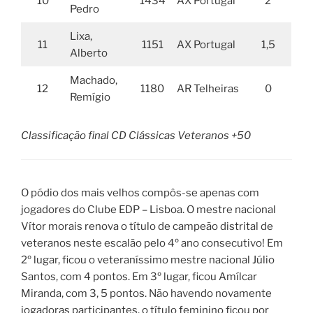
10
1434
AX Portugal
2
Pedro
Lixa,
11
1151
AX Portugal
1,5
Alberto
Machado,
12
1180
AR Telheiras
0
Remígio
Classificação final CD Clássicas Veteranos +50
O pódio dos mais velhos compôs-se apenas com
jogadores do Clube EDP – Lisboa. O mestre nacional
Vítor morais renova o título de campeão distrital de
veteranos neste escalão pelo 4º ano consecutivo! Em
2º lugar, ficou o veteraníssimo mestre nacional Júlio
Santos, com 4 pontos. Em 3º lugar, ficou Amílcar
Miranda, com 3, 5 pontos. Não havendo novamente
jogadoras participantes, o título feminino ficou por