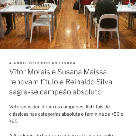
PUBLICADO
4 ABRIL 2023
POR
AX LISBOA
EM
Vítor Morais e Susana Maissa
renovam título e Reinaldo Silva
sagra-se campeão absoluto
Veteranos decidiram os campeões distritais de
clássicas nas categorias absoluta e feminina de +50 e
+65.
A Academia do Lumiar recebeu este evento pelo