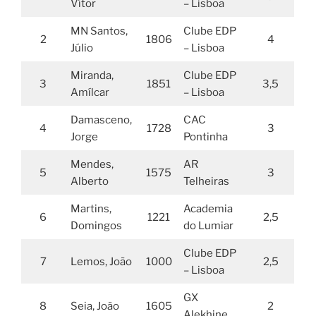
Vítor
– Lisboa
MN Santos,
Clube EDP
2
1806
4
Júlio
– Lisboa
Miranda,
Clube EDP
3
1851
3,5
Amílcar
– Lisboa
Damasceno,
CAC
4
1728
3
Jorge
Pontinha
Mendes,
AR
5
1575
3
Alberto
Telheiras
Martins,
Academia
6
1221
2,5
Domingos
do Lumiar
Clube EDP
7
Lemos, João
1000
2,5
– Lisboa
GX
8
Seia, João
1605
2
Alekhine