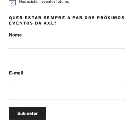
Não existem eventos futuros.
A
v
i
QUER ESTAR SEMPRE A PAR DOS PRÓXIMOS
s
o
EVENTOS DA AXL?
Nome
E-mail