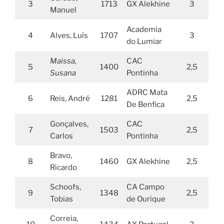
3
1713
GX Alekhine
3
Manuel
Academia
4
Alves, Luís
1707
3
do Lumiar
Maissa,
CAC
5
1400
2,5
Susana
Pontinha
ADRC Mata
6
Reis, André
1281
2,5
De Benfica
Gonçalves,
CAC
7
1503
2,5
Carlos
Pontinha
Bravo,
8
1460
GX Alekhine
2,5
Ricardo
Schoofs,
CA Campo
9
1348
2,5
Tobias
de Ourique
Correia,