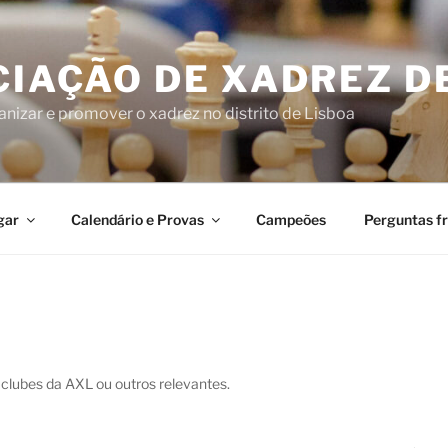
IAÇÃO DE XADREZ D
nizar e promover o xadrez no distrito de Lisboa
gar
Calendário e Provas
Campeões
Perguntas f
 clubes da AXL ou outros relevantes.