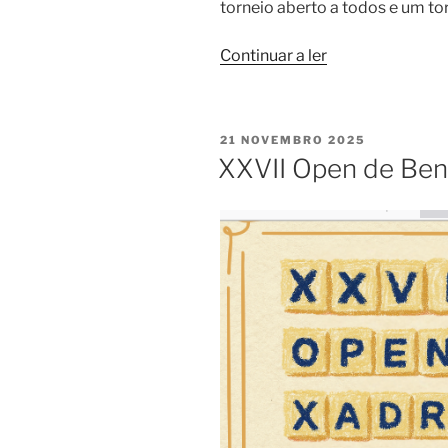
torneio aberto a todos e um tor
“Ronda
Continuar a ler
6
da
Taça
PUBLICADO
21 NOVEMBRO 2025
em
EM
XXVII Open de Ben
São
Domingos
de
Rana”