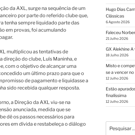
eção da AXL, surge na sequência de um
Hugo Dias Camp
nceiro por parte do referido clube que,
Clássicas
a tenha sempre liquidado parte das
6 Agosto 2026
ção em provas, foi acumulando
Faleceu Norber
pagar.
21 Julho 2026
GX Alekhine A
XL multiplicou as tentativas de
18 Julho 2026
a direção do clube, Luís Maninha, e
Misto e compet
ube, com o objetivo de alcançar uma
se a vencer no 
 concedido um último prazo para que o
12 Julho 2026
mpromisso de pagamento e liquidasse a
nha sido recebida qualquer resposta.
Estão apurados
finalíssima
orno, a Direção da AXL viu-se na
12 Julho 2026
pensão anunciada, medida que se
ube dê os passos necessários para
lores em dívida e restabeleça o diálogo
Pesquisar
por: