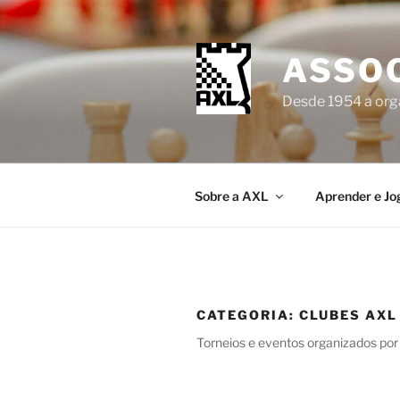
Saltar
para
o
ASSOC
conteúdo
Desde 1954 a orga
Sobre a AXL
Aprender e Jo
CATEGORIA:
CLUBES AXL
Torneios e eventos organizados por