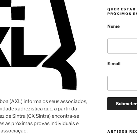
v
i
QUER ESTAR
s
PRÓXIMOS E
o
Nome
E-mail
boa (AXL) informa os seus associados,
idade xadrezística que, a partir da
ez de Sintra (CX Sintra) encontra-se
s as próximas provas individuais e
 associação.
ARTIGOS RE