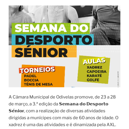
A Câmara Municipal de Odivelas promove, de 23 a 28
de março, a 3.ª edição da 𝗦𝗲𝗺𝗮𝗻𝗮 𝗱𝗼 𝗗𝗲𝘀𝗽𝗼𝗿𝘁𝗼
𝗦𝗲́𝗻𝗶𝗼𝗿, com a realização de diversas atividades
dirigidas a munícipes com mais de 60 anos de idade. O
xadrez é uma das atividades e é dinamizada pela AXL.