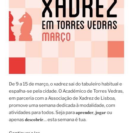
De 9 a 15 de março, o xadrez sai do tabuleiro habitual e
espalha-se pela cidade. O Académico de Torres Vedras,
em parceria com a Associação de Xadrez de Lisboa,
promove uma semana dedicada à modalidade, com
atividades para todos. Seja para 𝐚𝐩𝐫𝐞𝐧𝐝𝐞𝐫, 𝐣𝐨𝐠𝐚𝐫 ou
apenas 𝐝𝐞𝐬𝐜𝐨𝐛𝐫𝐢𝐫… esta semana é tua.