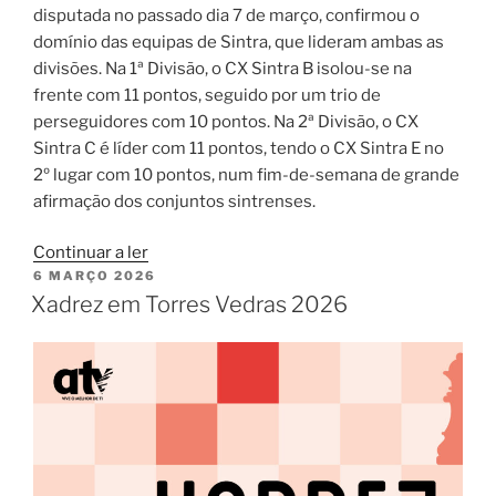
disputada no passado dia 7 de março, confirmou o
domínio das equipas de Sintra, que lideram ambas as
divisões. Na 1ª Divisão, o CX Sintra B isolou-se na
frente com 11 pontos, seguido por um trio de
perseguidores com 10 pontos. Na 2ª Divisão, o CX
Sintra C é líder com 11 pontos, tendo o CX Sintra E no
2º lugar com 10 pontos, num fim-de-semana de grande
afirmação dos conjuntos sintrenses.
“Equipas
Continuar a ler
PUBLICADO
6 MARÇO 2026
de
EM
Xadrez em Torres Vedras 2026
Sintra
comandam
campeonatos
distritais
após
quarta
ronda”