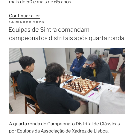
mais de 50 e mais de 65 anos.
“Campeonato
Continuar a ler
PUBLICADO
14 MARÇO 2026
de
EM
Equipas de Sintra comandam
Clássicas
para
campeonatos distritais após quarta ronda
Veteranos
arranca
já
na
segunda-
feira.”
A quarta ronda do Campeonato Distrital de Clássicas
por Equipas da Associação de Xadrez de Lisboa,