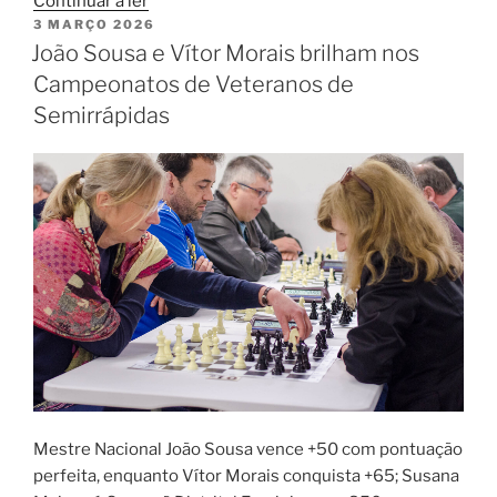
“Xadrez
Continuar a ler
PUBLICADO
3 MARÇO 2026
em
EM
João Sousa e Vítor Morais brilham nos
Torres
Vedras
Campeonatos de Veteranos de
2026”
Semirrápidas
Mestre Nacional João Sousa vence +50 com pontuação
perfeita, enquanto Vítor Morais conquista +65; Susana