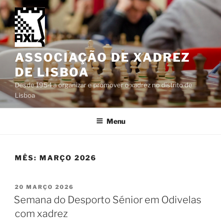
Saltar
para
o
conteúdo
ASSOCIAÇÃO DE XADREZ
DE LISBOA
Desde 1954 a organizar e promover o xadrez no distrito de
Lisboa
Menu
MÊS:
MARÇO 2026
PUBLICADO
20 MARÇO 2026
EM
Semana do Desporto Sénior em Odivelas
com xadrez