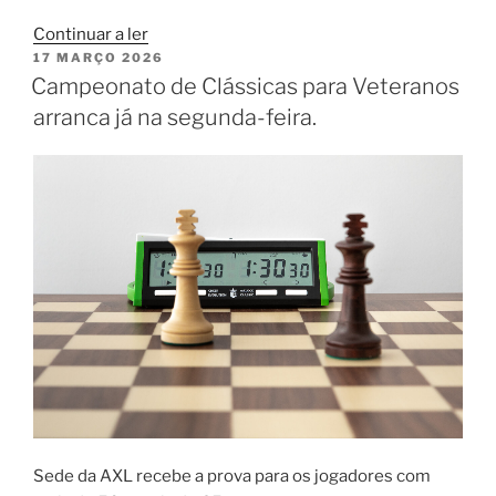
“Semana
Continuar a ler
PUBLICADO
17 MARÇO 2026
do
EM
Campeonato de Clássicas para Veteranos
Desporto
Sénior
arranca já na segunda-feira.
em
Odivelas
com
xadrez”
Sede da AXL recebe a prova para os jogadores com