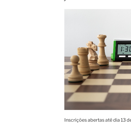
ronda
da
Taça
da
AXL”
Inscrições abertas até dia 13 de