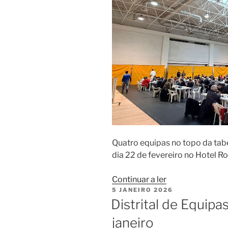
Quatro equipas no topo da tab
dia 22 de fevereiro no Hotel R
“Casal
Continuar a ler
PUBLICADO
5 JANEIRO 2026
Vistoso
EM
Distrital de Equipa
recebeu
a
janeiro
terceira