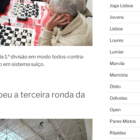
Joga Lisboa
Jovens
Lisboa
Loures
Lumiar
 da 1.ª divisão em modo todos-contra-
Marvila
ão em sistema suíço.
Memória
Óbito
beu a terceira ronda da
Odivelas
Open
Pares Mistos
Rápidas