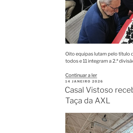
de
Fevereiro”
Oito equipas lutam pelo título
todos e 11 integram a 2.ª divis
“Distritais
Continuar a ler
PUBLICADO
14 JANEIRO 2026
arrancam
EM
Casal Vistoso rece
com
19
Taça da AXL
equipas”