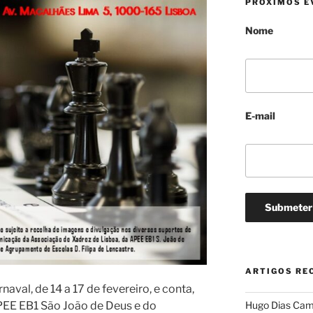
PRÓXIMOS E
o
Nome
E-mail
ARTIGOS RE
naval, de 14 a 17 de fevereiro, e conta,
EE EB1 São João de Deus e do
Hugo Dias Camp