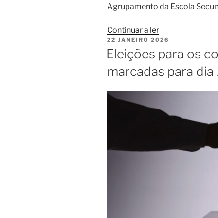
Agrupamento da Escola Secundá
“Filipa
Continuar a ler
PUBLICADO
22 JANEIRO 2026
de
EM
Eleições para os c
Lencastre
recebe
marcadas para dia 
Distrital
de
Jovens
de
Clássicas”