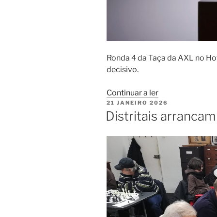
Ronda 4 da Taça da AXL no Hot
decisivo.
“Eleições
Continuar a ler
PUBLICADO
21 JANEIRO 2026
para
EM
Distritais arranca
os
corpos
sociais
da
AXL
marcadas
para
dia
22