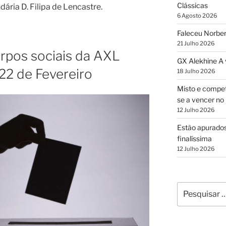
Clássicas
ria D. Filipa de Lencastre.
6 Agosto 2026
Faleceu Norber
21 Julho 2026
orpos sociais da AXL
GX Alekhine A
22 de Fevereiro
18 Julho 2026
Misto e compet
se a vencer no 
12 Julho 2026
Estão apurados
finalíssima
12 Julho 2026
Pesquisar
por: