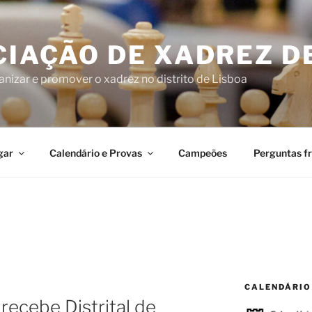
IAÇÃO DE XADREZ D
nizar e promover o xadrez no distrito de Lisboa
gar
Calendário e Provas
Campeões
Perguntas f
CALENDÁRIO
 recebe Distrital de