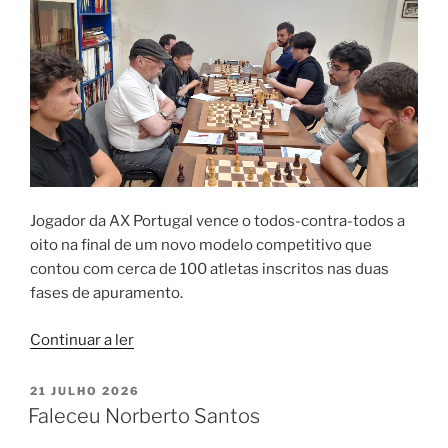
Jogador da AX Portugal vence o todos-contra-todos a
oito na final de um novo modelo competitivo que
contou com cerca de 100 atletas inscritos nas duas
fases de apuramento.
“Hugo
Continuar a ler
Dias
Campeão
PUBLICADO
21 JULHO 2026
EM
Distrital
Faleceu Norberto Santos
Absoluto