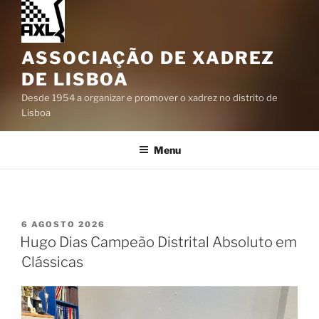
ASSOCIAÇÃO DE XADREZ
DE LISBOA
Desde 1954 a organizar e promover o xadrez no distrito de
Lisboa
Menu
PUBLICADO
6 AGOSTO 2026
EM
Hugo Dias Campeão Distrital Absoluto em
Clássicas