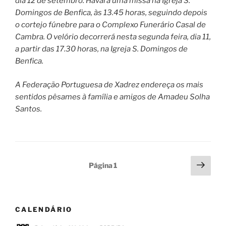
dia 12 de setembro. Havará uma missa na Igreja S.
Domingos de Benfica, às 13.45 horas, seguindo depois
o cortejo fúnebre para o Complexo Funerário Casal de
Cambra. O velório decorrerá nesta segunda feira, dia 11,
a partir das 17.30 horas, na Igreja S. Domingos de
Benfica.
A Federação Portuguesa de Xadrez endereça os mais
sentidos pêsames à família e amigos de Amadeu Solha
Santos.
Paginação
Pági
Página
1
segu
dos
conteúdos
CALENDÁRIO