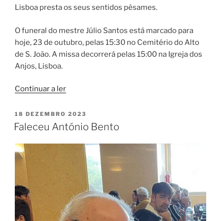
Lisboa presta os seus sentidos pêsames.
O funeral do mestre Júlio Santos está marcado para
hoje, 23 de outubro, pelas 15:30 no Cemitério do Alto
de S. João. A missa decorrerá pelas 15:00 na Igreja dos
Anjos, Lisboa.
“Faleceu
Continuar a ler
o
mestre
PUBLICADO
18 DEZEMBRO 2023
EM
Júlio
Faleceu António Bento
Santos”