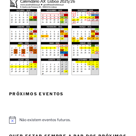
PRÓXIMOS EVENTOS
Não existem eventos futuros.
A
v
i
QUER ESTAR SEMPRE A PAR DOS PRÓXIMOS