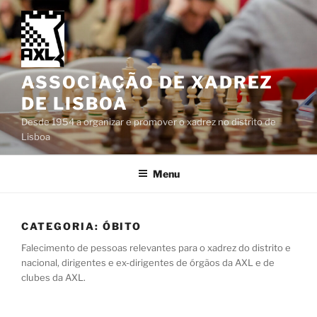
Saltar
para
o
conteúdo
ASSOCIAÇÃO DE XADREZ
DE LISBOA
Desde 1954 a organizar e promover o xadrez no distrito de
Lisboa
Menu
CATEGORIA:
ÓBITO
Falecimento de pessoas relevantes para o xadrez do distrito e
nacional, dirigentes e ex-dirigentes de órgãos da AXL e de
clubes da AXL.