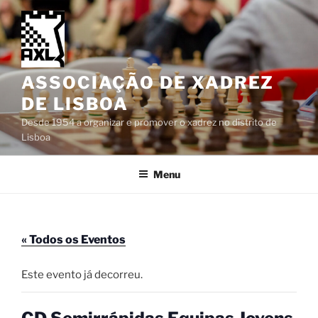
Saltar
para
o
conteúdo
ASSOCIAÇÃO DE XADREZ
DE LISBOA
Desde 1954 a organizar e promover o xadrez no distrito de
Lisboa
Menu
« Todos os Eventos
Este evento já decorreu.