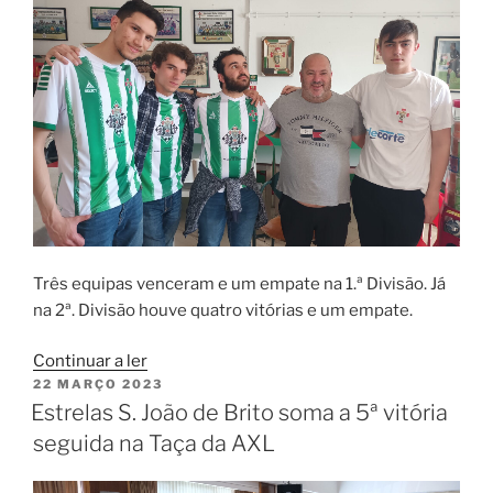
Três equipas venceram e um empate na 1.ª Divisão. Já
na 2ª. Divisão houve quatro vitórias e um empate.
“Resultados
Continuar a ler
PUBLICADO
22 MARÇO 2023
da
EM
Estrelas S. João de Brito soma a 5ª vitória
quarta
ronda
seguida na Taça da AXL
dos
distritais”