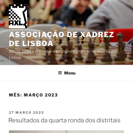
Saltar
para
o
conteúdo
ASSOCIAÇÃO DE XADREZ
DE LISBOA
Desde 1954 a organizar e promover o xadrez no distrito de
Lisboa
Menu
MÊS:
MARÇO 2023
PUBLICADO
27 MARÇO 2023
EM
Resultados da quarta ronda dos distritais