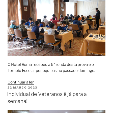
O Hotel Roma recebeu a 5ª ronda desta prova e o III
Torneio Escolar por equipas no passado domingo.
“Estrelas
Continuar a ler
PUBLICADO
22 MARÇO 2023
S.
EM
Individual de Veteranos é já para a
João
de
semana!
Brito
soma