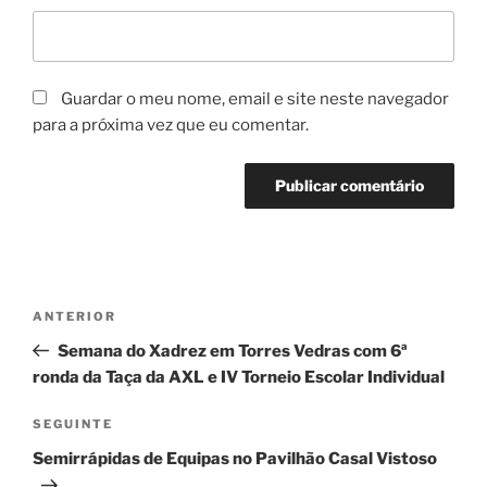
Guardar o meu nome, email e site neste navegador
para a próxima vez que eu comentar.
Navegação
Conteúdo
ANTERIOR
de
anterior
Semana do Xadrez em Torres Vedras com 6ª
artigos
ronda da Taça da AXL e IV Torneio Escolar Individual
Conteúdo
SEGUINTE
seguinte
Semirrápidas de Equipas no Pavilhão Casal Vistoso