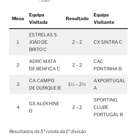
Equipa
Equipa
Mesa
Resultado
Visitada
Visitante
ESTRELAS S.
1
JOÃO DE
2 – 2
CX SINTRA C
BRITO C
ADRC MATA
CAC
2
2 – 2
DE BENFICA C
PONTINHA B
CA CAMPO
AXPORTUGAL
3
1½ – 2½
DE OURIQUE B
A
SPORTING
GX ALEKHINE
4
2 – 2
CLUBE
D
PORTUGAL B
Resultados da 5ª ronda da 1ª divisão