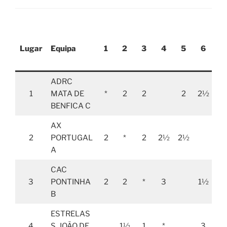
Lugar
Equipa
1
2
3
4
5
6
7
ADRC
1
MATA DE
*
2
2
2
2½
BENFICA C
AX
2
PORTUGAL
2
*
2
2½
2½
2
A
CAC
3
PONTINHA
2
2
*
3
1½
2
B
ESTRELAS
4
S. JOÃO DE
1½
1
*
3
2