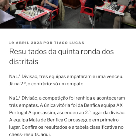
PUBLICADO
19 ABRIL 2023
POR
TIAGO LUCAS
EM
Resultados da quinta ronda dos
distritais
Na 1.ª Divisão, três equipas empataram e uma venceu.
Já na 2.ª, o contrário: só um empate.
Na 1.ª Divisão, a competição foi renhida e aconteceram
três empates. A única vitória foi da Benfica equipa AX
Portugal A que, assim, ascendeu ao 2.º lugar da divisão.
A equipa Mata de Benfica C prossegue em primeiro
lugar. Confira os resultados e a tabela classificativa no
chess-results,
aqui
.