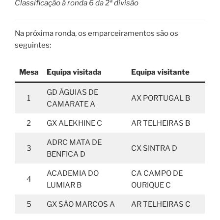
Classificação à ronda 6 da 2ª divisão
Na próxima ronda, os emparceiramentos são os
seguintes:
Mesa
Equipa visitada
Equipa visitante
GD ÁGUIAS DE
1
AX PORTUGAL B
CAMARATE A
2
GX ALEKHINE C
AR TELHEIRAS B
ADRC MATA DE
3
CX SINTRA D
BENFICA D
ACADEMIA DO
CA CAMPO DE
4
LUMIAR B
OURIQUE C
5
GX SÃO MARCOS A
AR TELHEIRAS C