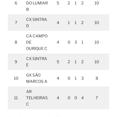
6
DO LUMIAR
5
2
1
2
10
B
CX SINTRA
7
4
1
1
2
10
D
CA CAMPO
8
DE
4
0
3
1
10
1
OURIQUE C
CX SINTRA
9
5
2
1
2
10
E
GX SÃO
10
4
0
1
3
8
MARCOS A
AR
11
TELHEIRAS
4
0
0
4
7
C