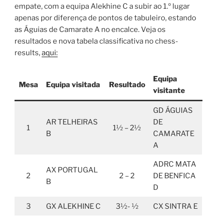
empate, com a equipa Alekhine C a subir ao 1.º lugar
apenas por diferença de pontos de tabuleiro, estando
as Águias de Camarate A no encalce. Veja os
resultados e nova tabela classificativa no chess-
results,
aqui:
Equipa
Mesa
Equipa visitada
Resultado
visitante
GD ÁGUIAS
AR TELHEIRAS
DE
1
1½ – 2½
B
CAMARATE
A
ADRC MATA
AX PORTUGAL
2
2 – 2
DE BENFICA
B
D
3
GX ALEKHINE C
3½- ½
CX SINTRA E