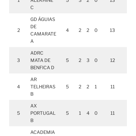
1
ALEKHINE
5
3
2
0
13
1
C
GD ÁGUIAS
DE
2
4
2
2
0
13
1
CAMARATE
A
ADRC
3
MATA DE
5
2
3
0
12
1
BENFICA D
AR
4
TELHEIRAS
5
2
2
1
11
B
AX
5
PORTUGAL
5
1
4
0
11
1
B
ACADEMIA