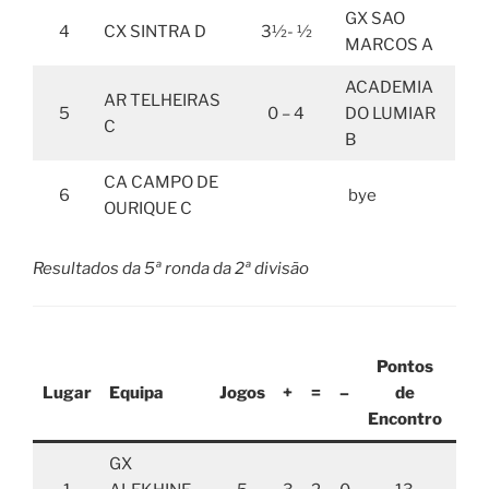
GX SAO
4
CX SINTRA D
3½- ½
MARCOS A
ACADEMIA
AR TELHEIRAS
5
0 – 4
DO LUMIAR
C
B
CA CAMPO DE
6
bye
OURIQUE C
Resultados da 5ª ronda da 2ª divisão
Pontos
Po
Lugar
Equipa
Jogos
+
=
–
de
Encontro
Tab
GX