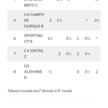
BRITO C
CA CAMPO
5
DE
2
1½
*
1½
2
OURIQUE B
SPORTING
6
1½
2½
1
2½
*
CP B
CX SINTRA
7
2
1½
2
1½
*
C
GX
8
ALEKHINE
½
0
1½
2
0
D
Tabela cruzada da 1ª divisão à 5ª ronda