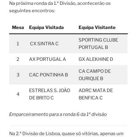
Na próxima ronda da 1.ª Divisão, acontecerão os
seguintes encontros:
Mesa
Equipa Visitada
Equipa Visitante
SPORTING CLUBE
1
CX SINTRA C
PORTUGAL B
2
AX PORTUGAL A
GX ALEKHINE D
CA CAMPO DE
3
CAC PONTINHA B
OURIQUE B
ESTRELAS S. JOÃO
ADRC MATA DE
4
DE BRITO C
BENFICA C
Emparceiramento para a ronda 6 da 1ª divisão
Na 2.ª Divisão de Lisboa, quase só vitórias, apenas um