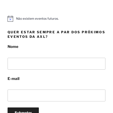
Não existem eventos futuros.
A
v
i
QUER ESTAR SEMPRE A PAR DOS PRÓXIMOS
s
o
EVENTOS DA AXL?
Nome
E-mail