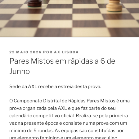
PUBLICADO
22 MAIO 2026
POR
AX LISBOA
EM
Pares Mistos em rápidas a 6 de
Junho
Sede da AXL recebe a estreia desta prova.
O Campeonato Distrital de Rápidas Pares Mistos é uma
prova organizada pela AXL e que faz parte do seu
calendário competitivo oficial. Realiza-se pela primeira
vez na presente época e consiste numa prova com um
mínimo de 5 rondas. As equipas são constituídas por
um elemento feminino e um elemento masculino.