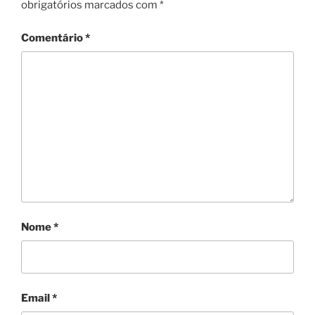
obrigatórios marcados com
*
Comentário
*
Nome
*
Email
*