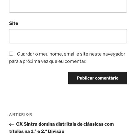
Site
Guardar o meu nome, email e site neste navegador
para a próxima vez que eu comentar.
Navegação
Conteúdo
ANTERIOR
de
anterior
CX Sintra domina distritais de clássicas com
artigos
títulos na 1.ª e 2.ª Divisão