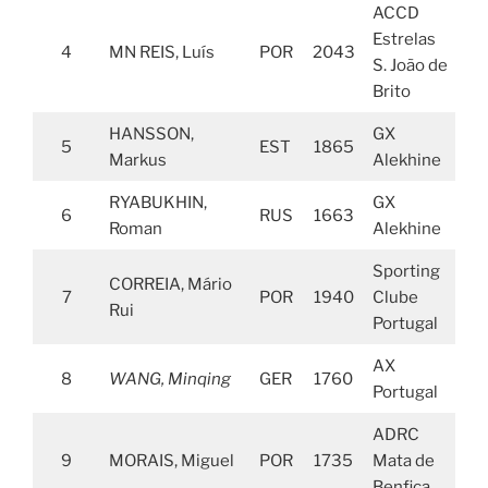
ACCD
Estrelas
4
MN REIS, Luís
POR
2043
S. João de
Brito
HANSSON,
GX
5
EST
1865
Markus
Alekhine
RYABUKHIN,
GX
6
RUS
1663
Roman
Alekhine
Sporting
CORREIA, Mário
7
POR
1940
Clube
Rui
Portugal
AX
8
WANG, Minqing
GER
1760
Portugal
ADRC
9
MORAIS, Miguel
POR
1735
Mata de
Benfica