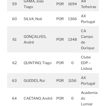
GAMA, João
AR
59
POR
1694
Tiago
Telheiras
AX
60
SILVA, Noé
POR
1366
Portugal
CA
GONÇALVES,
Campo
61
POR
1348
André
de
Ourique
Clube
62
QUINTINO, Tiago
POR
0
EDP –
Lisboa
AX
63
GUEDES, Rui
POR
1156
Portugal
Academia
64
CAETANO, André
POR
0
do
Lumiar