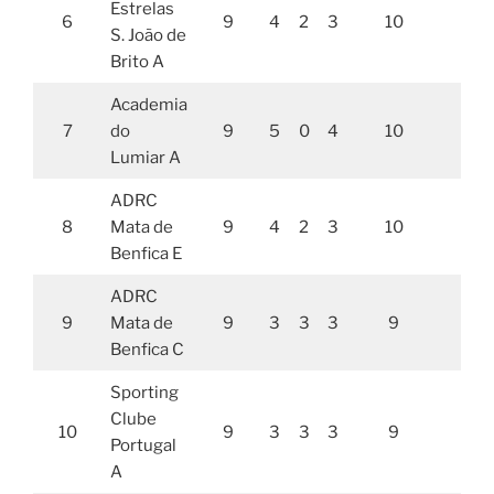
Estrelas
6
9
4
2
3
10
22,
S. João de
Brito A
Academia
7
do
9
5
0
4
10
20,
Lumiar A
ADRC
8
Mata de
9
4
2
3
10
1
Benfica E
ADRC
9
Mata de
9
3
3
3
9
1
Benfica C
Sporting
Clube
10
9
3
3
3
9
18,
Portugal
A