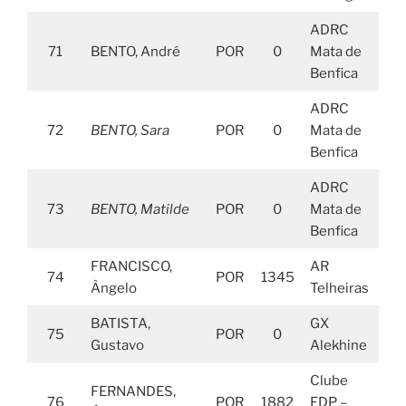
ADRC
71
BENTO, André
POR
0
Mata de
Benfica
ADRC
72
BENTO, Sara
POR
0
Mata de
Benfica
ADRC
73
BENTO, Matilde
POR
0
Mata de
Benfica
FRANCISCO,
AR
74
POR
1345
Ângelo
Telheiras
BATISTA,
GX
75
POR
0
Gustavo
Alekhine
Clube
FERNANDES,
76
POR
1882
EDP –