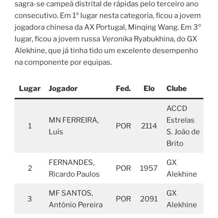
sagra-se campeã distrital de rápidas pelo terceiro ano
consecutivo. Em 1º lugar nesta categoria, ficou a jovem
jogadora chinesa da AX Portugal, Minqing Wang. Em 3º
lugar, ficou a jovem russa
Veronika
Ryabukhina, do GX
Alekhine, que já tinha tido um excelente desempenho
na componente por equipas.
Lugar
Jogador
Fed.
Elo
Clube
Po
ACCD
MN FERREIRA,
Estrelas
1
POR
2114
Luís
S. João de
Brito
FERNANDES,
GX
2
POR
1957
Ricardo Paulos
Alekhine
MF SANTOS,
GX
3
POR
2091
António Pereira
Alekhine