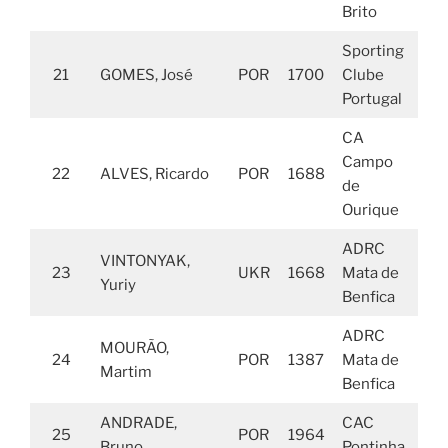
Brito
Sporting
21
GOMES, José
POR
1700
Clube
Portugal
CA
Campo
22
ALVES, Ricardo
POR
1688
de
Ourique
ADRC
VINTONYAK,
23
UKR
1668
Mata de
Yuriy
Benfica
ADRC
MOURÃO,
24
POR
1387
Mata de
Martim
Benfica
ANDRADE,
CAC
25
POR
1964
Bruno
Pontinha