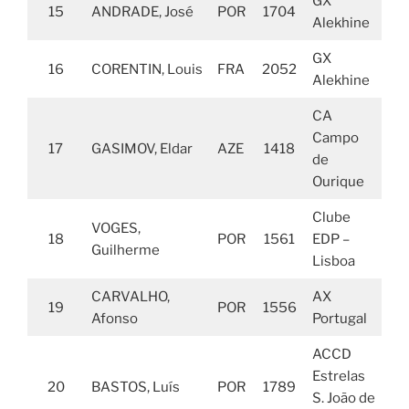
GX
15
ANDRADE, José
POR
1704
Alekhine
GX
16
CORENTIN, Louis
FRA
2052
Alekhine
CA
Campo
17
GASIMOV, Eldar
AZE
1418
de
Ourique
Clube
VOGES,
18
POR
1561
EDP –
Guilherme
Lisboa
CARVALHO,
AX
19
POR
1556
Afonso
Portugal
ACCD
Estrelas
20
BASTOS, Luís
POR
1789
S. João de