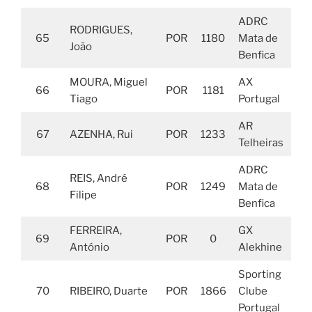
ADRC
RODRIGUES,
65
POR
1180
Mata de
João
Benfica
MOURA, Miguel
AX
66
POR
1181
Tiago
Portugal
AR
67
AZENHA, Rui
POR
1233
Telheiras
ADRC
REIS, André
68
POR
1249
Mata de
Filipe
Benfica
FERREIRA,
GX
69
POR
0
António
Alekhine
Sporting
70
RIBEIRO, Duarte
POR
1866
Clube
Portugal