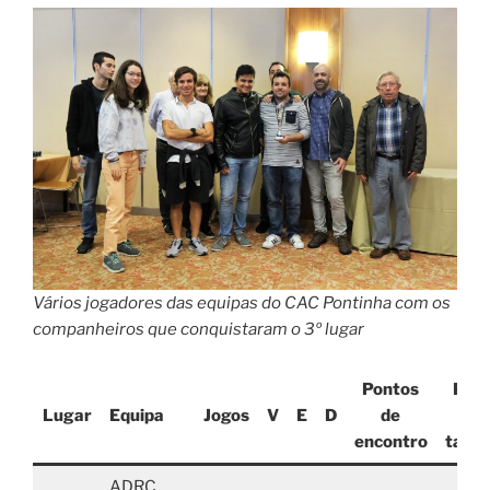
Vários jogadores das equipas do CAC Pontinha com os
companheiros que conquistaram o 3º lugar
Pontos
Pon
Lugar
Equipa
Jogos
V
E
D
de
d
encontro
tabul
ADRC