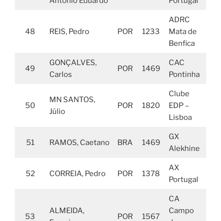
António Eduardo
Portugal
ADRC
48
REIS, Pedro
POR
1233
Mata de
Benfica
GONÇALVES,
CAC
49
POR
1469
Carlos
Pontinha
Clube
MN SANTOS,
50
POR
1820
EDP –
Júlio
Lisboa
GX
51
RAMOS, Caetano
BRA
1469
Alekhine
AX
52
CORREIA, Pedro
POR
1378
Portugal
CA
ALMEIDA,
Campo
53
POR
1567