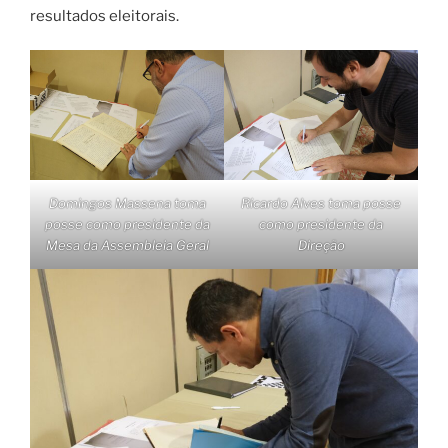
resultados eleitorais.
Domingos Massena toma
Ricardo Alves toma posse
posse como presidente da
como presidente da
Mesa da Assembleia Geral
Direção