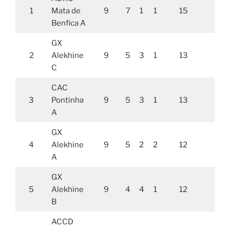
1
Mata de
9
7
1
1
15
26,
Benfica A
GX
2
Alekhine
9
5
3
1
13
23,
C
CAC
3
Pontinha
9
5
3
1
13
20,
A
GX
4
Alekhine
9
5
2
2
12
24,
A
GX
5
Alekhine
9
4
4
1
12
20,
B
ACCD