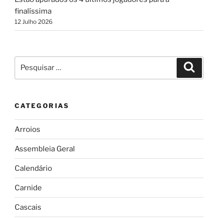
finalíssima
12 Julho 2026
Pesquisar
Pesqui
por:
CATEGORIAS
Arroios
Assembleia Geral
Calendário
Carnide
Cascais