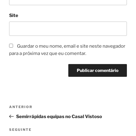
Site
Guardar o meu nome, email e site neste navegador
para a próxima vez que eu comentar.
Navegação
Conteúdo
ANTERIOR
de
anterior
Semirrápidas equipas no Casal Vistoso
artigos
Conteúdo
SEGUINTE