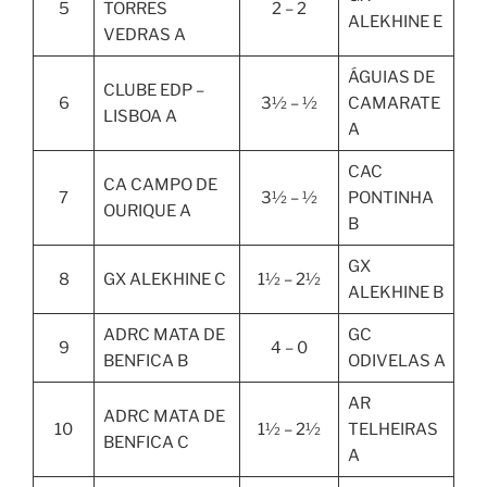
5
TORRES
2 – 2
ALEKHINE E
VEDRAS A
ÁGUIAS DE
CLUBE EDP –
6
3½ – ½
CAMARATE
LISBOA A
A
CAC
CA CAMPO DE
7
3½ – ½
PONTINHA
OURIQUE A
B
GX
8
GX ALEKHINE C
1½ – 2½
ALEKHINE B
ADRC MATA DE
GC
9
4 – 0
BENFICA B
ODIVELAS A
AR
ADRC MATA DE
10
1½ – 2½
TELHEIRAS
BENFICA C
A