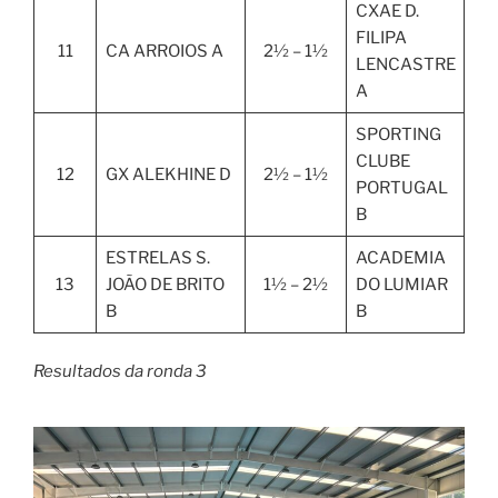
CXAE D.
FILIPA
11
CA ARROIOS A
2½ – 1½
LENCASTRE
A
SPORTING
CLUBE
12
GX ALEKHINE D
2½ – 1½
PORTUGAL
B
ESTRELAS S.
ACADEMIA
13
JOÃO DE BRITO
1½ – 2½
DO LUMIAR
B
B
Resultados da ronda 3