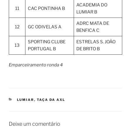
ACADEMIA DO
11
CAC PONTINHA B
LUMIAR B
ADRC MATA DE
12
GC ODIVELAS A
BENFICA C
SPORTING CLUBE
ESTRELAS S. JOÃO
13
PORTUGAL B
DE BRITO B
Emparceiramento ronda 4
CATEGORIAS
LUMIAR
,
TAÇA DA AXL
Deixe um comentário