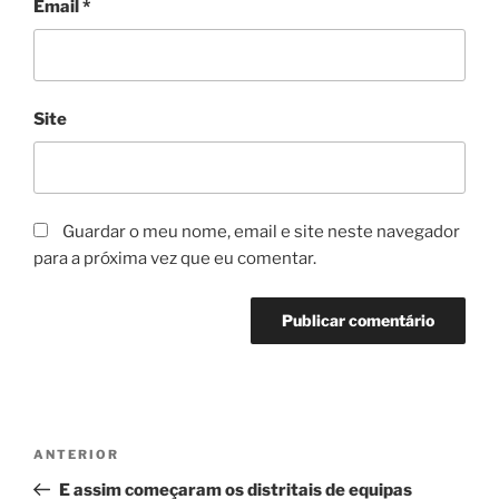
Email
*
Site
Guardar o meu nome, email e site neste navegador
para a próxima vez que eu comentar.
Navegação
Conteúdo
ANTERIOR
de
anterior
E assim começaram os distritais de equipas