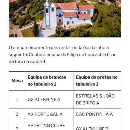
O emparceiramento para esta ronda é o da tabela
seguinte. Coube à equipa da Filipa de Lencastre ficar
de fora na ronda 4.
Equipa de brancas
Equipa de pretas no
Mesa
no tabuleiro 1
tabuleiro 1
ESTRELAS S. JOÃO
1
GX ALEKHINE A
DE BRITO A
2
AX PORTUGAL A
CAC PONTINHA A
SPORTING CLUBE
3
GX ALEKHINE B