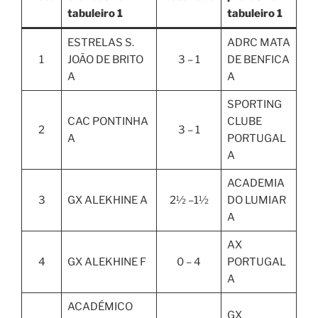
tabuleiro 1
tabuleiro 1
ESTRELAS S.
ADRC MATA
1
JOÃO DE BRITO
3 – 1
DE BENFICA
A
A
SPORTING
CAC PONTINHA
CLUBE
2
3 – 1
A
PORTUGAL
A
ACADEMIA
3
GX ALEKHINE A
2½ –1½
DO LUMIAR
A
AX
4
GX ALEKHINE F
0 – 4
PORTUGAL
A
ACADÉMICO
GX