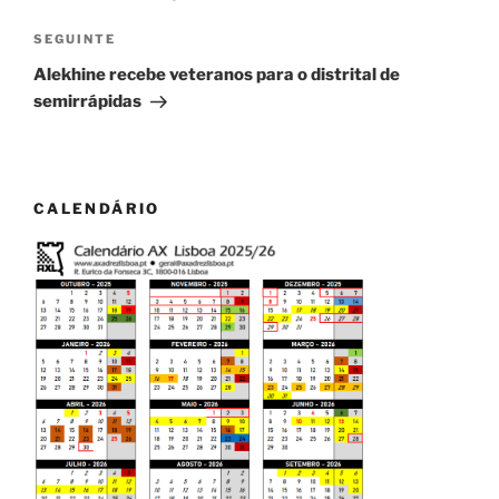
artigos
Conteúdo
SEGUINTE
seguinte
Alekhine recebe veteranos para o distrital de
semirrápidas
CALENDÁRIO