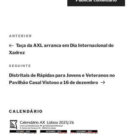
Navegação
Conteúdo
ANTERIOR
de
anterior
Taça da AXL arranca em Dia Internacional do
artigos
Xadrez
Conteúdo
SEGUINTE
seguinte
Distritais de Rápidas para Jovens e Veteranos no
Pavilhão Casal Vistoso a 16 de dezembro
CALENDÁRIO