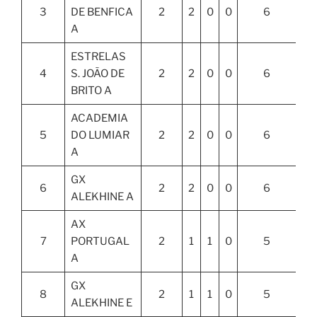
3
DE BENFICA
2
2
0
0
6
A
ESTRELAS
4
S. JOÃO DE
2
2
0
0
6
BRITO A
ACADEMIA
5
DO LUMIAR
2
2
0
0
6
A
GX
6
2
2
0
0
6
ALEKHINE A
AX
7
PORTUGAL
2
1
1
0
5
A
GX
8
2
1
1
0
5
ALEKHINE E