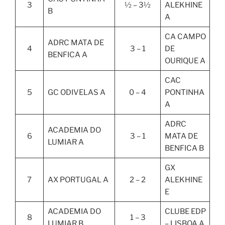
3
½ – 3½
ALEKHINE
B
A
CA CAMPO
ADRC MATA DE
4
3 – 1
DE
BENFICA A
OURIQUE A
CAC
5
GC ODIVELAS A
0 – 4
PONTINHA
A
ADRC
ACADEMIA DO
6
3 – 1
MATA DE
LUMIAR A
BENFICA B
GX
7
AX PORTUGAL A
2 – 2
ALEKHINE
E
ACADEMIA DO
CLUBE EDP
8
1 – 3
LUMIAR B
– LISBOA A