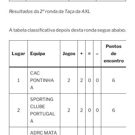
Resultados da 2ª ronda da Taça da AXL
A tabela classificativa depois desta ronda segue abaixo.
Pontos
P
Lugar
Equipa
Jogos
+
=
–
de
encontro
ta
CAC
1
PONTINHA
2
2
0
0
6
A
SPORTING
CLUBE
2
2
2
0
0
6
PORTUGAL
A
ADRC MATA