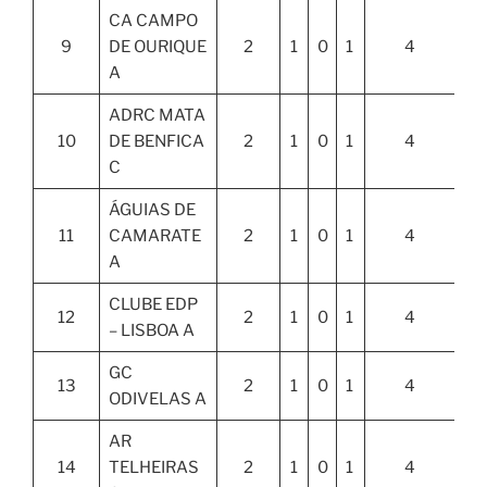
CA CAMPO
9
DE OURIQUE
2
1
0
1
4
A
ADRC MATA
10
DE BENFICA
2
1
0
1
4
C
ÁGUIAS DE
11
CAMARATE
2
1
0
1
4
A
CLUBE EDP
12
2
1
0
1
4
– LISBOA A
GC
13
2
1
0
1
4
ODIVELAS A
AR
14
TELHEIRAS
2
1
0
1
4