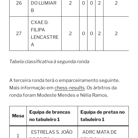
26
DO LUMIAR
2
0
0
2
2
B
CXAE D.
FILIPA
27
2
0
0
2
2
LENCASTRE
A
Tabela classificativa à segunda ronda
A terceira ronda terá o emparceiramento seguinte.
Mais informação em
chess-results
. Os árbitros da
ronda foram Modeste Mendes e Nélia Ramos.
Equipa de brancas
Equipa de pretas no
Mesa
no tabuleiro 1
tabuleiro 1
ESTRELAS S. JOÃO
ADRC MATA DE
1