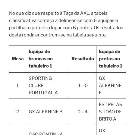
No que diz que respeito à Taça da AXL, a tabela
classificativa começa a delinear-se com 6 equipas a
partilhar o primeiro lugar com 6 pontos. Os resultados
desta ronda encontram-se na tabela seguinte.
Equipa de
Equipa de
Mesa
brancas no
Resultado
pretas no
tabuleiro 1
tabuleiro 1
SPORTING
GX
1
CLUBE
4 – 0
ALEKHINE
PORTUGAL A
F
ESTRELAS
2
GX ALEKHINE B
0 – 4
S. JOÃO DE
BRITO A
GX
CAC PONTINHA