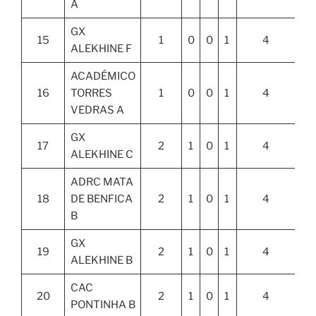
A
GX
15
1
0
0
1
4
ALEKHINE F
ACADÉMICO
16
TORRES
1
0
0
1
4
VEDRAS A
GX
17
2
1
0
1
4
ALEKHINE C
ADRC MATA
18
DE BENFICA
2
1
0
1
4
B
GX
19
2
1
0
1
4
ALEKHINE B
CAC
20
2
1
0
1
4
PONTINHA B