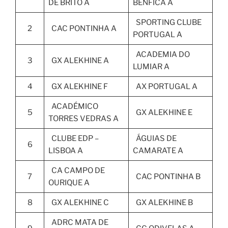
DE BRITO A
BENFICA A
SPORTING CLUBE
2
CAC PONTINHA A
PORTUGAL A
ACADEMIA DO
3
GX ALEKHINE A
LUMIAR A
4
GX ALEKHINE F
AX PORTUGAL A
ACADÉMICO
5
GX ALEKHINE E
TORRES VEDRAS A
CLUBE EDP –
ÁGUIAS DE
6
LISBOA A
CAMARATE A
CA CAMPO DE
7
CAC PONTINHA B
OURIQUE A
8
GX ALEKHINE C
GX ALEKHINE B
ADRC MATA DE