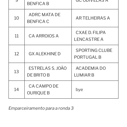
9
GC ODIVELAS A
BENFICA B
ADRC MATA DE
10
AR TELHEIRAS A
BENFICA C
CXAE D. FILIPA
11
CA ARROIOS A
LENCASTRE A
SPORTING CLUBE
12
GX ALEKHINE D
PORTUGAL B
ESTRELAS S. JOÃO
ACADEMIA DO
13
DE BRITO B
LUMIAR B
CA CAMPO DE
14
bye
OURIQUE B
Emparceiramento para a ronda 3