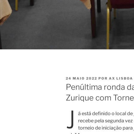
PUBLICADO
24 MAIO 2022
POR
AX LISBOA
EM
Penúltima ronda d
Zurique com Torne
J
á está definido o local d
recebe pela segunda vez 
torneio de iniciação par