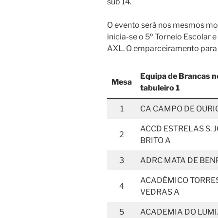
sub 14.
O evento será nos mesmos mol
inicia-se o 5º Torneio Escolar 
AXL. O emparceiramento para e
Equipa de Brancas n
Mesa
tabuleiro 1
1
CA CAMPO DE OURI
ACCD ESTRELAS S. 
2
BRITO A
3
ADRC MATA DE BEN
ACADÉMICO TORRE
4
VEDRAS A
5
ACADEMIA DO LUMI