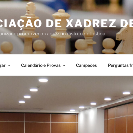
IAÇÃO DE XADREZ D
nizar e promover o xadrez no distrito de Lisboa
gar
Calendário e Provas
Campeões
Perguntas f