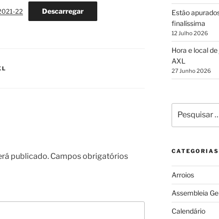
Descarregar
-2021-22
Estão apurados
finalíssima
12 Julho 2026
Hora e local de
AXL
XL
27 Junho 2026
Pesquisar
por:
CATEGORIAS
erá publicado.
Campos obrigatórios
Arroios
Assembleia Ge
Calendário