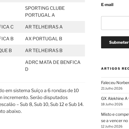
E-mail
SPORTING CLUBE
PORTUGAL A
ICA C
AR TELHEIRAS A
ICA B
AX PORTUGAL B
QUE B
AR TELHEIRAS B
ADRC MATA DE BENFICA
D
ARTIGOS RE
Faleceu Norber
21 Julho 2026
ado em sistema Suíço a 6 rondas de 10
m incremento. Serão disputados
GX Alekhine A
scalão – Sub 8, Sub 10, Sub 12 e Sub 14.
18 Julho 2026
to abaixo.
Misto e compet
se a vencer no 
12 Julho 2026