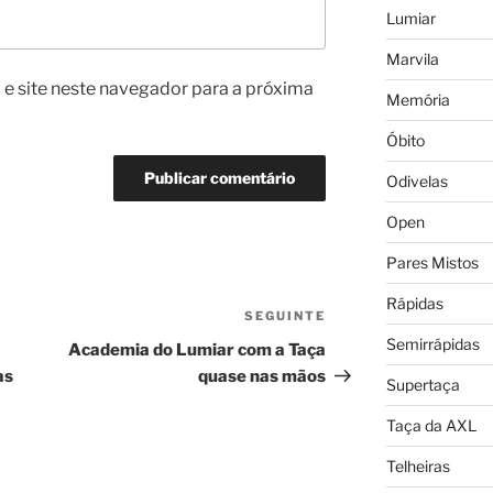
Lumiar
Marvila
e site neste navegador para a próxima
Memória
Óbito
Odivelas
Open
Pares Mistos
Rápidas
SEGUINTE
Conteúdo
Semirrápidas
seguinte
Academia do Lumiar com a Taça
as
quase nas mãos
Supertaça
Taça da AXL
Telheiras