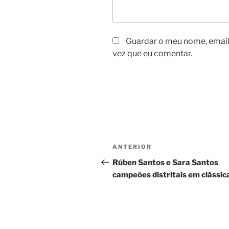
Guardar o meu nome, email 
vez que eu comentar.
Navegação
Conteúdo
ANTERIOR
de
anterior
Rúben Santos e Sara Santos
campeões distritais em clássic
artigos