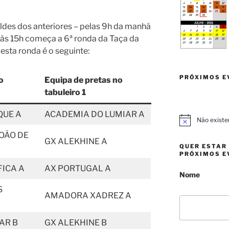
des dos anteriores – pelas 9h da manhã
e às 15h começa a 6ª ronda da Taça da
sta ronda é o seguinte:
PRÓXIMOS E
o
Equipa de pretas no
tabuleiro 1
QUE A
ACADEMIA DO LUMIAR A
Não existe
A
v
JOÃO DE
i
GX ALEKHINE A
QUER ESTAR
s
PRÓXIMOS E
o
FICA A
AX PORTUGAL A
Nome
S
AMADORA XADREZ A
AR B
GX ALEKHINE B