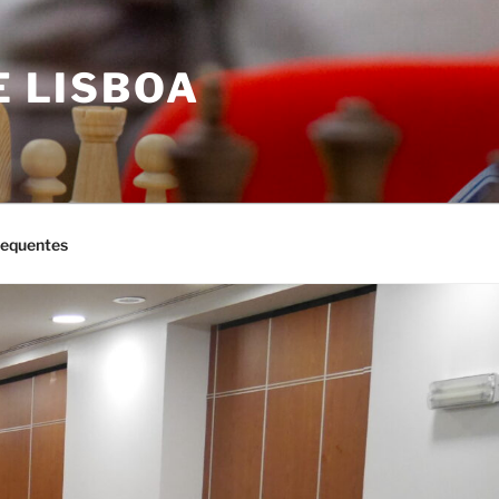
E LISBOA
requentes