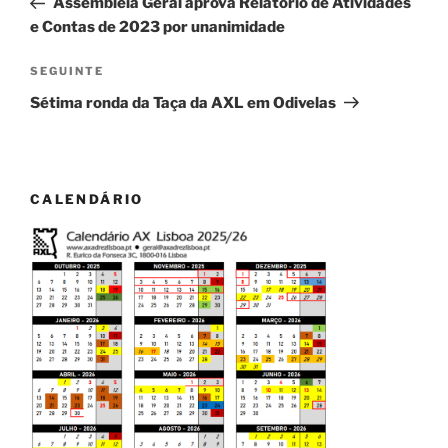
Assembleia Geral aprova Relatório de Atividades
artigos
e Contas de 2023 por unanimidade
Conteúdo
SEGUINTE
seguinte
Sétima ronda da Taça da AXL em Odivelas
CALENDÁRIO