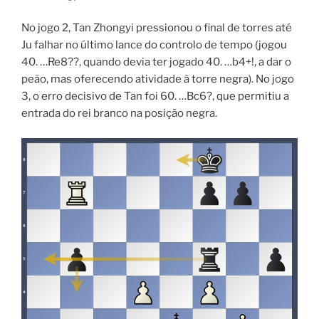
No jogo 2, Tan Zhongyi pressionou o final de torres até
Ju falhar no último lance do controlo de tempo (jogou
40. …Re8??, quando devia ter jogado 40. …b4+!, a dar o
peão, mas oferecendo atividade à torre negra). No jogo
3, o erro decisivo de Tan foi 60. …Bc6?, que permitiu a
entrada do rei branco na posição negra.