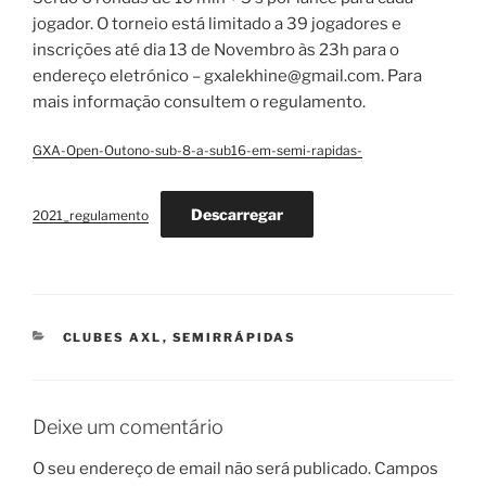
jogador. O torneio está limitado a 39 jogadores e
inscrições até dia 13 de Novembro às 23h para o
endereço eletrónico – gxalekhine@gmail.com. Para
mais informação consultem o regulamento.
GXA-Open-Outono-sub-8-a-sub16-em-semi-rapidas-
Descarregar
2021_regulamento
CATEGORIAS
CLUBES AXL
,
SEMIRRÁPIDAS
Deixe um comentário
O seu endereço de email não será publicado.
Campos