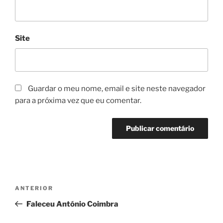
Site
Guardar o meu nome, email e site neste navegador
para a próxima vez que eu comentar.
Navegação
Conteúdo
ANTERIOR
de
anterior
Faleceu António Coimbra
artigos