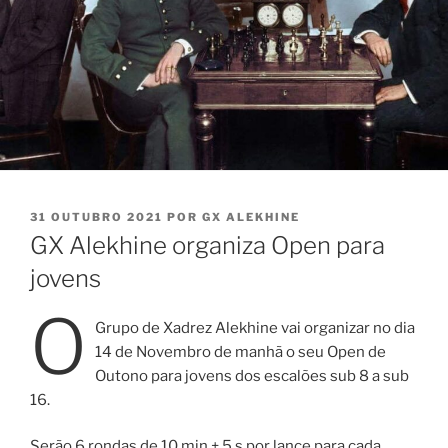
PUBLICADO
31 OUTUBRO 2021
POR
GX ALEKHINE
EM
GX Alekhine organiza Open para
jovens
O
Grupo de Xadrez Alekhine vai organizar no dia
14 de Novembro de manhã o seu Open de
Outono para jovens dos escalões sub 8 a sub
16.
Serão 6 rondas de 10 min + 5 s por lance para cada