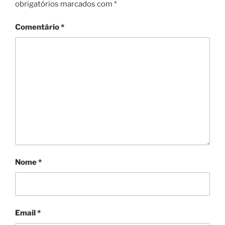
obrigatórios marcados com
*
Comentário
*
Nome
*
Email
*