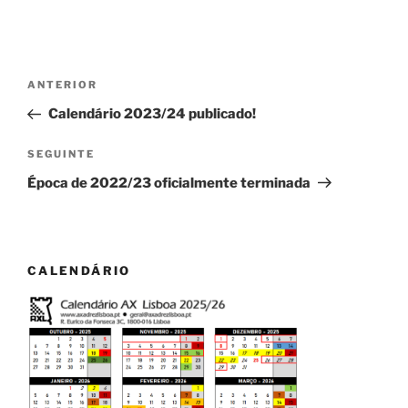
Navegação
Conteúdo
ANTERIOR
de
anterior
Calendário 2023/24 publicado!
artigos
Conteúdo
SEGUINTE
seguinte
Época de 2022/23 oficialmente terminada
CALENDÁRIO