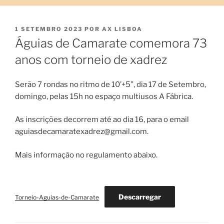
PUBLICADO
1 SETEMBRO 2023
POR
AX LISBOA
EM
Águias de Camarate comemora 73
anos com torneio de xadrez
Serão 7 rondas no ritmo de 10’+5”, dia 17 de Setembro,
domingo, pelas 15h no espaço multiusos A Fábrica.
As inscrições decorrem até ao dia 16, para o email
aguiasdecamaratexadrez@gmail.com.
Mais informação no regulamento abaixo.
Descarregar
Torneio-Aguias-de-Camarate