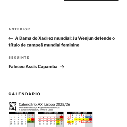
Navegação
Conteúdo
ANTERIOR
de
anterior
A Dama do Xadrez mundial: Ju Wenjun defende o
artigos
título de campeã mundial feminino
Conteúdo
SEGUINTE
seguinte
Faleceu Assis Capamba
CALENDÁRIO