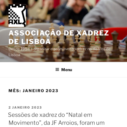
Saltar
para
o
conteúdo
ASSOCIAÇÃO DE XADREZ
DE LISBOA
Desde 1954 a organizar e promover o xadrez no distrito de
Lisboa
Menu
MÊS:
JANEIRO 2023
PUBLICADO
2 JANEIRO 2023
EM
Sessões de xadrez do “Natal em
Movimento”, da JF Arroios, foram um