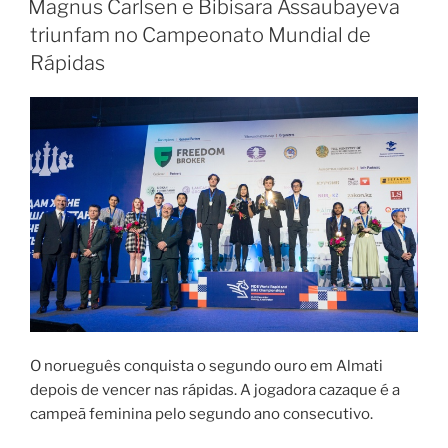
Magnus Carlsen e Bibisara Assaubayeva
xadrez
do
triunfam no Campeonato Mundial de
“Natal
Rápidas
em
Movimento”,
da
JF
Arroios,
foram
um
sucesso”
O norueguês conquista o segundo ouro em Almati
depois de vencer nas rápidas. A jogadora cazaque é a
campeã feminina pelo segundo ano consecutivo.