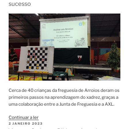
sucesso
Cerca de 40 crianças da freguesia de Arroios deram os
primeiros passos na aprendizagem do xadrez, graças a
uma colaboração entre a Junta de Freguesia e a AXL.
“Sessões
Continuar a ler
PUBLICADO
2 JANEIRO 2023
de
EM