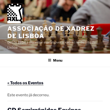
Saltar
para
o
conteúdo
ASSOCIAÇÃO DE XADREZ
DE LISBOA
Desde 1954 a organizar e promover o xadrez no distrito de
Lisboa
Menu
« Todos os Eventos
Este evento já decorreu.