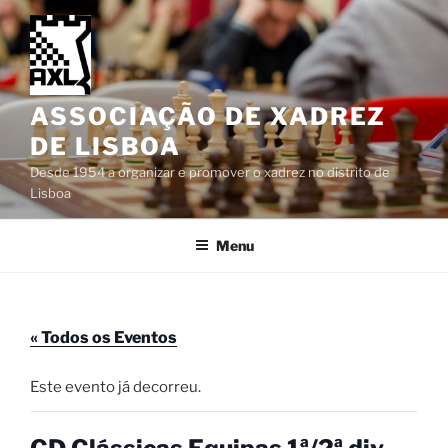
Saltar
para
o
conteúdo
ASSOCIAÇÃO DE XADREZ
DE LISBOA
Desde 1954 a organizar e promover o xadrez no distrito de
Lisboa
Menu
« Todos os Eventos
Este evento já decorreu.