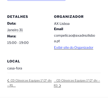
DETALHES
ORGANIZADOR
Data:
AX Lisboa
Email
Janeiro 31
competicao@axadrezlisbo
Hora:
a.pt
15:00 - 19:00
Exibir site do Organizador
LOCAL
casa-fora
CD Clássicas Equipas 1ª/2ª div –
CD Clássicas Equipas 1ª/2ª div
– R1
R3